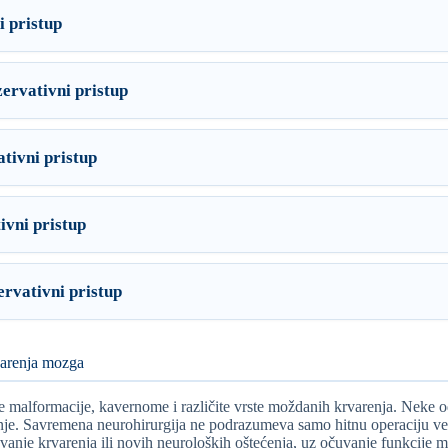
 pristup
ervativni pristup
tivni pristup
ivni pristup
rvativni pristup
varenja mozga
e malformacije, kavernome i različite vrste moždanih krvarenja. Neke
nje. Savremena neurohirurgija ne podrazumeva samo hitnu operaciju već
rečavanje krvarenja ili novih neuroloških oštećenja, uz očuvanje funkcij