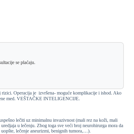
tacije se plaćaju.
joj rizici. Operacija je izvršena- moguće komplikacije i ishod. Ako
ć savremene med. VEŠTAČKE INTELIGENCIJE.
uspešno lečiti uz minimalnu invazivnost (mali rez na koži, mali
 uredjaja u lečenju. Zbog toga sve veći broj neurohirurga mora da
 uopšte, lečenje aneurizmi, benignih tumora,…).