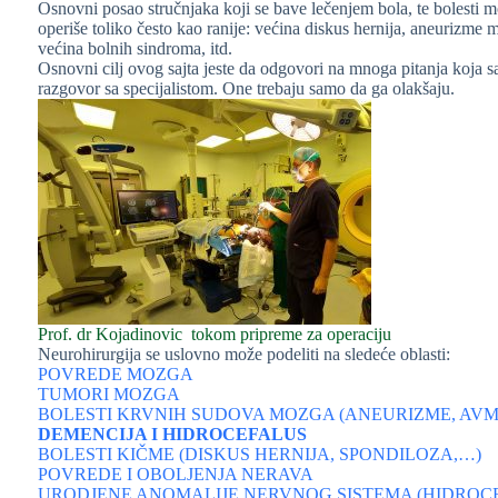
Osnovni posao stručnjaka koji se bave lečenjem bola, te bolesti m
operiše toliko često kao ranije: većina diskus hernija, aneurizme mo
većina bolnih sindroma, itd.
Osnovni cilj ovog sajta jeste da odgovori na mnoga pitanja koja 
razgovor sa specijalistom. One trebaju samo da ga olakšaju.
Prof. dr Kojadinovic tokom pripreme za operaciju
Neurohirurgija se uslovno može podeliti na sledeće oblasti:
POVREDE MOZGA
TUMORI MOZGA
BOLESTI KRVNIH SUDOVA MOZGA (ANEURIZME, AVM
DEMENCIJA I HIDROCEFALUS
BOLESTI KIČME (DISKUS HERNIJA, SPONDILOZA,…)
POVREDE I OBOLJENJA NERAVA
URODJENE ANOMALIJE NERVNOG SISTEMA (HIDROCE