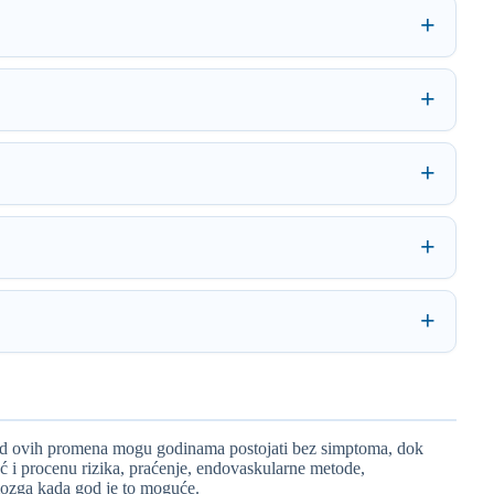
 od ovih promena mogu godinama postojati bez simptoma, dok
 i procenu rizika, praćenje, endovaskularne metode,
e mozga kada god je to moguće.