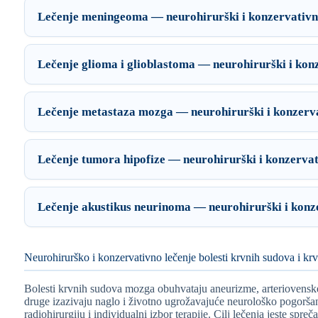
Lečenje meningeoma — neurohirurški i konzervativni
Lečenje glioma i glioblastoma — neurohirurški i konz
Lečenje metastaza mozga — neurohirurški i konzerva
Lečenje tumora hipofize — neurohirurški i konzervat
Lečenje akustikus neurinoma — neurohirurški i konze
Neurohirurško i konzervativno lečenje bolesti krvnih sudova i kr
Bolesti krvnih sudova mozga obuhvataju aneurizme, arteriovensk
druge izazivaju naglo i životno ugrožavajuće neurološko pogorša
radiohirurgiju i individualni izbor terapije. Cilj lečenja jeste sp