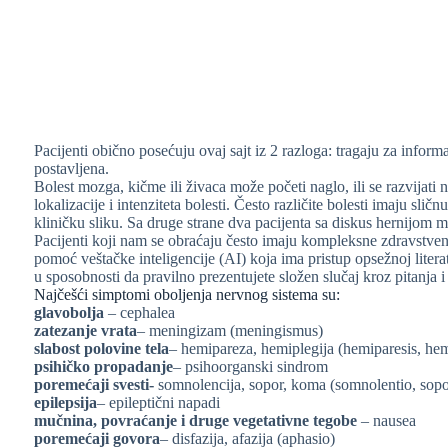
Pacijenti obično posećuju ovaj sajt iz 2 razloga: tragaju za inform
postavljena.
Bolest mozga, kičme ili živaca može početi naglo, ili se razvijati
lokalizacije i intenziteta bolesti. Često različite bolesti imaju sli
kliničku sliku. Sa druge strane dva pacijenta sa diskus hernijom 
Pacijenti koji nam se obraćaju često imaju kompleksne zdravstvene 
pomoć veštačke inteligencije (AI) koja ima pristup opsežnoj liter
u sposobnosti da pravilno prezentujete složen slučaj kroz pitanja i
Najčešći simptomi oboljenja nervnog sistema su:
glavobolja
– cephalea
zatezanje vrata
– meningizam (meningismus)
slabost polovine tela
– hemipareza, hemiplegija (hemiparesis, hem
psihičko propadanje
– psihoorganski sindrom
poremećaji svesti-
somnolencija, sopor, koma (somnolentio, sopo
epilepsija
– epileptični napadi
mučnina, povraćanje i druge vegetativne tegobe
– nausea
poremećaji govora
– disfazija, afazija (aphasio)