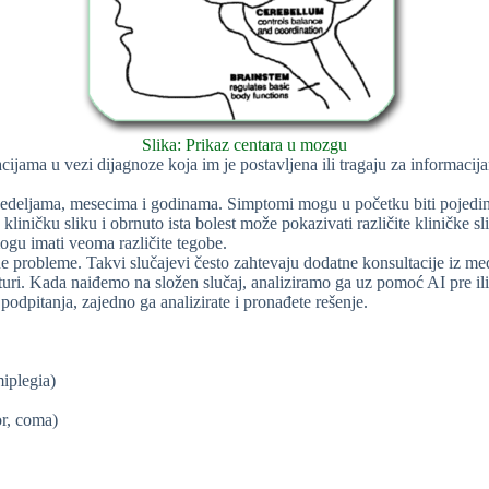
Slika: Prikaz centara u mozgu
acijama u vezi dijagnoze koja im je postavljena ili tragaju za informaci
 nedeljama, mesecima i godinama. Simptomi mogu u početku biti pojedinač
čnu kliničku sliku i obrnuto ista bolest može pokazivati različite kliničke
mogu imati veoma različite tegobe.
probleme. Takvi slučajevi često zahtevaju dodatne konsultacije iz medic
aturi. Kada naiđemo na složen slučaj, analiziramo ga uz pomoć AI pre ili
 podpitanja, zajedno ga analizirate i pronađete rešenje.
iplegia)
r, coma)