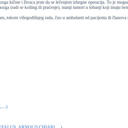
ozga kičme i živaca jeste da se lečenjem izbegne operacija. To je mogu
zga (radi se koiling ili praćenje), manji tumori u lobanji koji imaju beni
sam, tokom višegodišnjeg rada, čuo u ambulanti od pacijenta ili članov
,…)
FALUS, ARNOLD CHIARI,…)