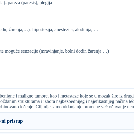
la)- pareza (paresis), plegija
dir, žarenja,…)- hipestezija, anestezija, alodinija, …
čite moguće senzacije (mravinjanje, bolni dodir, žarenja,…)
e benigne i maligne tumore, kao i metastaze koje se u mozak šire iz d
danim strukturama i izbora najbezbednijeg i najefikasnijeg načina leče
ombinovano lečenje. Cilj nije samo uklanjanje promene već očuvanje neuro
ni pristup