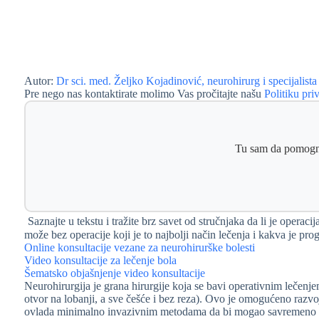
Autor:
Dr sci. med. Željko Kojadinović, neurohirurg i specijalista
Pre nego nas kontaktirate molimo Vas pročitajte našu
Politiku priv
Tu sam da pomogne
Saznajte u tekstu i tražite brz savet od stručnjaka da li je operac
može bez operacije koji je to najbolji način lečenja i kakva 
Online konsultacije vezane za neurohirurške bolesti
Video konsultacije za lečenje bola
Šematsko objašnjenje video konsultacije
Neurohirurgija je grana hirurgije koja se bavi operativnim lečenje
otvor na lobanji, a sve češće i bez reza). Ovo je omogućeno razv
ovlada minimalno invazivnim metodama da bi mogao savremeno da l