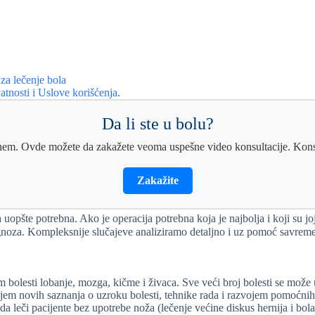
 za lečenje bola
atnosti
i Uslove korišćenja
.
Da li ste u bolu?
m. Ovde možete da zakažete veoma uspešne video konsultacije. Konsul
Zakažite
ija uopšte potrebna. Ako je operacija potrebna koja je najbolja i koji su 
je prognoza. Kompleksnije slučajeve analiziramo detaljno i uz pomo
m bolesti lobanje, mozga, kičme i živaca. Sve veći broj bolesti se može 
ojem novih saznanja o uzroku bolesti, tehnike rada i razvojem pomoćnih
eči pacijente bez upotrebe noža (lečenje većine diskus hernija i bola