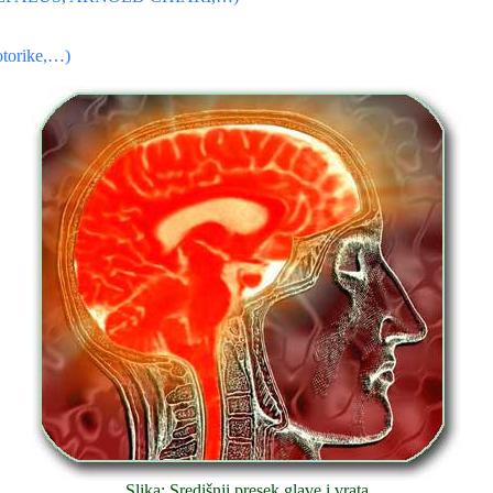
orike,…)
Slika: Središnji presek glave i vrata