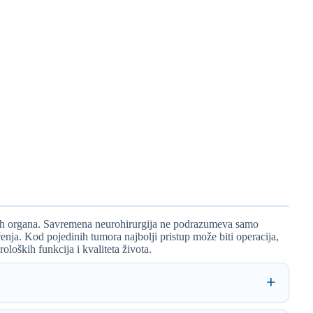
rugih organa. Savremena neurohirurgija ne podrazumeva samo
nja. Kod pojedinih tumora najbolji pristup može biti operacija,
loških funkcija i kvaliteta života.