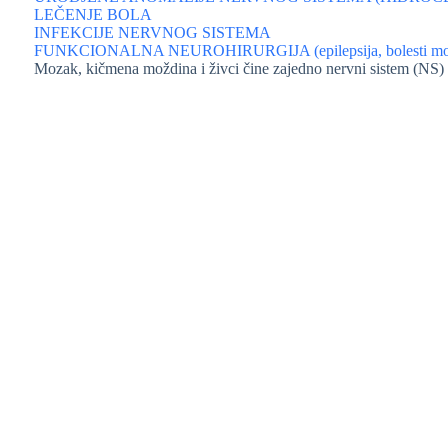
LEČENJE BOLA
INFEKCIJE NERVNOG SISTEMA
FUNKCIONALNA NEUROHIRURGIJA (epilepsija, bolesti mot
Mozak, kičmena moždina i živci čine zajedno nervni sistem (NS)