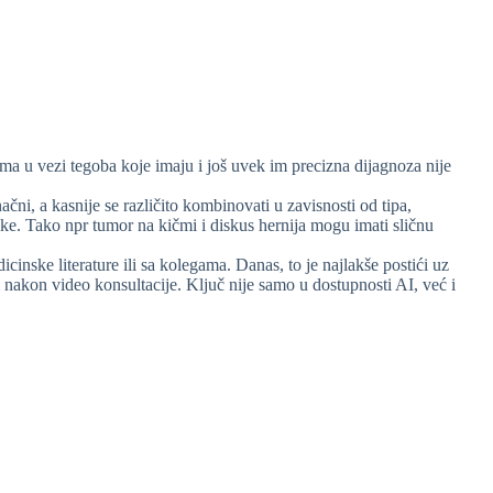
jama u vezi tegoba koje imaju i još uvek im precizna dijagnoza nije
ni, a kasnije se različito kombinovati u zavisnosti od tipa,
 slike. Tako npr tumor na kičmi i diskus hernija mogu imati sličnu
inske literature ili sa kolegama. Danas, to je najlakše postići uz
 nakon video konsultacije. Ključ nije samo u dostupnosti AI, već i