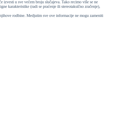
će izvesti u sve većem broju slučajeva. Tako recimo više se ne
gne karakteristike (radi se praćenje ili stereotaksično zračenje),
a njihove rodbine. Medjutim sve ove informacije ne mogu zameniti