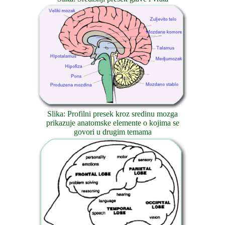
Slika: Profilni presek kroz sredinu mozga
prikazuje anatomske elemente o kojima se
govori u drugim temama