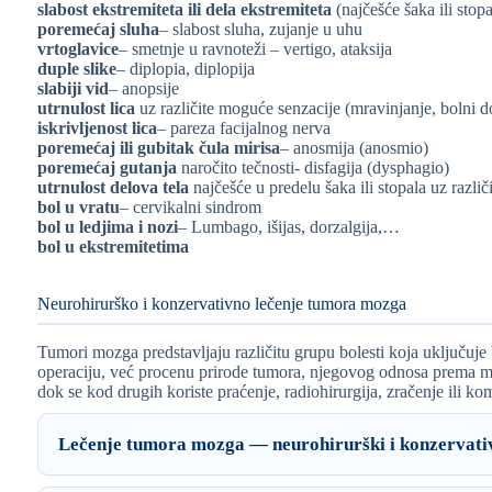
slabost ekstremiteta ili dela ekstremiteta
(najčešće šaka ili stopa
poremećaj sluha
– slabost sluha, zujanje u uhu
vrtoglavice
– smetnje u ravnoteži – vertigo, ataksija
duple slike
– diplopia, diplopija
slabiji vid
– anopsije
utrnulost lica
uz različite moguće senzacije (mravinjanje, bolni do
iskrivljenost lica
– pareza facijalnog nerva
poremećaj ili gubitak čula mirisa
– anosmija (anosmio)
poremećaj gutanja
naročito tečnosti- disfagija (dysphagio)
utrnulost delova tela
najčešće u predelu šaka ili stopala uz razli
bol u vratu
– cervikalni sindrom
bol u ledjima i nozi
– Lumbago, išijas, dorzalgija,…
bol u ekstremitetima
Neurohirurško i konzervativno lečenje tumora mozga
Tumori mozga predstavljaju različitu grupu bolesti koja uključuj
operaciju, već procenu prirode tumora, njegovog odnosa prema mož
dok se kod drugih koriste praćenje, radiohirurgija, zračenje ili k
Lečenje tumora mozga — neurohirurški i konzervativ