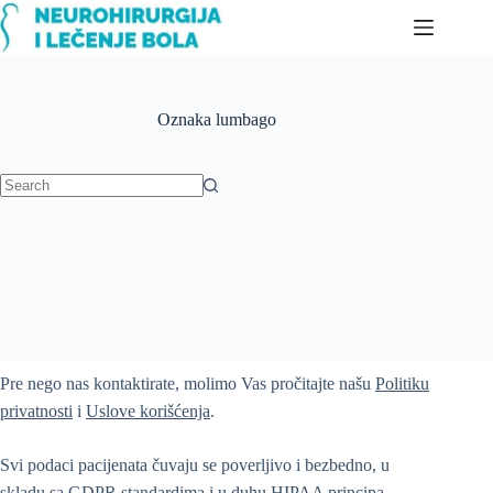
Skip
to
content
Oznaka
lumbago
No
results
Pre nego nas kontaktirate, molimo Vas pročitajte našu
Politiku
privatnosti
i
Uslove korišćenja
.
Svi podaci pacijenata čuvaju se poverljivo i bezbedno, u
skladu sa GDPR standardima i u duhu HIPAA principa