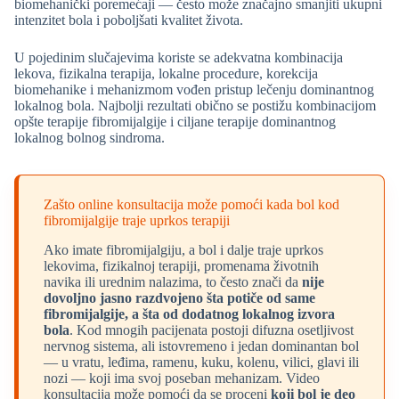
biomehanički poremećaji — često može značajno smanjiti ukupni
intenzitet bola i poboljšati kvalitet života.
U pojedinim slučajevima koriste se adekvatna kombinacija
lekova, fizikalna terapija, lokalne procedure, korekcija
biomehanike i mehanizmom vođen pristup lečenju dominantnog
lokalnog bola. Najbolji rezultati obično se postižu kombinacijom
opšte terapije fibromijalgije i ciljane terapije dominantnog
lokalnog bolnog sindroma.
Zašto online konsultacija može pomoći kada bol kod
fibromijalgije traje uprkos terapiji
Ako imate fibromijalgiju, a bol i dalje traje uprkos
lekovima, fizikalnoj terapiji, promenama životnih
navika ili urednim nalazima, to često znači da
nije
dovoljno jasno razdvojeno šta potiče od same
fibromijalgije, a šta od dodatnog lokalnog izvora
bola
. Kod mnogih pacijenata postoji difuzna osetljivost
nervnog sistema, ali istovremeno i jedan dominantan bol
— u vratu, leđima, ramenu, kuku, kolenu, vilici, glavi ili
nozi — koji ima svoj poseban mehanizam. Video
konsultacija može pomoći da se proceni
koji bol je deo