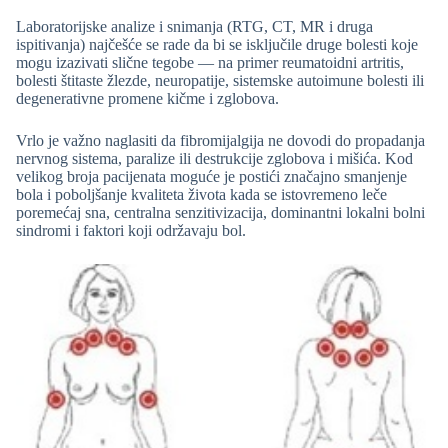
Laboratorijske analize i snimanja (RTG, CT, MR i druga
ispitivanja) najčešće se rade da bi se isključile druge bolesti koje
mogu izazivati slične tegobe — na primer reumatoidni artritis,
bolesti štitaste žlezde, neuropatije, sistemske autoimune bolesti ili
degenerativne promene kičme i zglobova.
Vrlo je važno naglasiti da fibromijalgija ne dovodi do propadanja
nervnog sistema, paralize ili destrukcije zglobova i mišića. Kod
velikog broja pacijenata moguće je postići značajno smanjenje
bola i poboljšanje kvaliteta života kada se istovremeno leče
poremećaj sna, centralna senzitivizacija, dominantni lokalni bolni
sindromi i faktori koji održavaju bol.