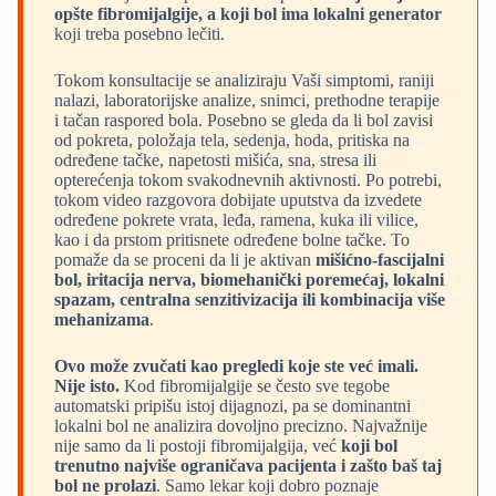
opšte fibromijalgije, a koji bol ima lokalni generator
koji treba posebno lečiti.
Tokom konsultacije se analiziraju Vaši simptomi, raniji
nalazi, laboratorijske analize, snimci, prethodne terapije
i tačan raspored bola. Posebno se gleda da li bol zavisi
od pokreta, položaja tela, sedenja, hoda, pritiska na
određene tačke, napetosti mišića, sna, stresa ili
opterećenja tokom svakodnevnih aktivnosti. Po potrebi,
tokom video razgovora dobijate uputstva da izvedete
određene pokrete vrata, leđa, ramena, kuka ili vilice,
kao i da prstom pritisnete određene bolne tačke. To
pomaže da se proceni da li je aktivan
mišićno-fascijalni
bol, iritacija nerva, biomehanički poremećaj, lokalni
spazam, centralna senzitivizacija ili kombinacija više
mehanizama
.
Ovo može zvučati kao pregledi koje ste već imali.
Nije isto.
Kod fibromijalgije se često sve tegobe
automatski pripišu istoj dijagnozi, pa se dominantni
lokalni bol ne analizira dovoljno precizno. Najvažnije
nije samo da li postoji fibromijalgija, već
koji bol
trenutno najviše ograničava pacijenta i zašto baš taj
bol ne prolazi
. Samo lekar koji dobro poznaje