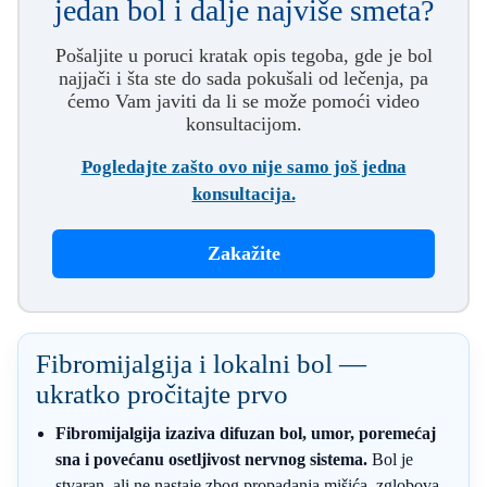
jedan bol i dalje najviše smeta?
Pošaljite u poruci kratak opis tegoba, gde je bol
najjači i šta ste do sada pokušali od lečenja, pa
ćemo Vam javiti da li se može pomoći video
konsultacijom.
Pogledajte zašto ovo nije samo još jedna
konsultacija.
Zakažite
Fibromijalgija i lokalni bol —
ukratko pročitajte prvo
Fibromijalgija izaziva difuzan bol, umor, poremećaj
sna i povećanu osetljivost nervnog sistema.
Bol je
stvaran, ali ne nastaje zbog propadanja mišića, zglobova