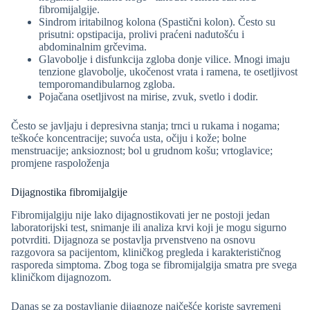
fibromijalgije.
Sindrom iritabilnog kolona (Spastični kolon). Često su
prisutni: opstipacija, prolivi praćeni nadutošću i
abdominalnim grčevima.
Glavobolje i disfunkcija zgloba donje vilice. Mnogi imaju
tenzione glavobolje, ukočenost vrata i ramena, te osetljivost
temporomandibularnog zgloba.
Pojačana osetljivost na mirise, zvuk, svetlo i dodir.
Često se javljaju i depresivna stanja; trnci u rukama i nogama;
teškoće koncentracije; suvoća usta, očiju i kože; bolne
menstruacije; anksioznost; bol u grudnom košu; vrtoglavice;
promjene raspoloženja
Dijagnostika fibromijalgije
Fibromijalgiju nije lako dijagnostikovati jer ne postoji jedan
laboratorijski test, snimanje ili analiza krvi koji je mogu sigurno
potvrditi. Dijagnoza se postavlja prvenstveno na osnovu
razgovora sa pacijentom, kliničkog pregleda i karakterističnog
rasporeda simptoma. Zbog toga se fibromijalgija smatra pre svega
kliničkom dijagnozom.
Danas se za postavljanje dijagnoze najčešće koriste savremeni