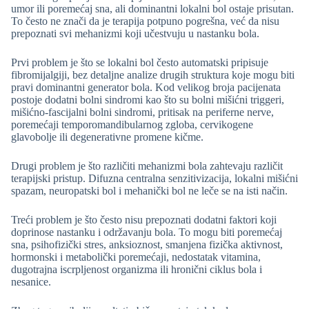
umor ili poremećaj sna, ali dominantni lokalni bol ostaje prisutan.
To često ne znači da je terapija potpuno pogrešna, već da nisu
prepoznati svi mehanizmi koji učestvuju u nastanku bola.
Prvi problem je što se lokalni bol često automatski pripisuje
fibromijalgiji, bez detaljne analize drugih struktura koje mogu biti
pravi dominantni generator bola. Kod velikog broja pacijenata
postoje dodatni bolni sindromi kao što su bolni mišićni triggeri,
mišićno-fascijalni bolni sindromi, pritisak na periferne nerve,
poremećaji temporomandibularnog zgloba, cervikogene
glavobolje ili degenerativne promene kičme.
Drugi problem je što različiti mehanizmi bola zahtevaju različit
terapijski pristup. Difuzna centralna senzitivizacija, lokalni mišićni
spazam, neuropatski bol i mehanički bol ne leče se na isti način.
Treći problem je što često nisu prepoznati dodatni faktori koji
doprinose nastanku i održavanju bola. To mogu biti poremećaj
sna, psihofizički stres, anksioznost, smanjena fizička aktivnost,
hormonski i metabolički poremećaji, nedostatak vitamina,
dugotrajna iscrpljenost organizma ili hronični ciklus bola i
nesanice.