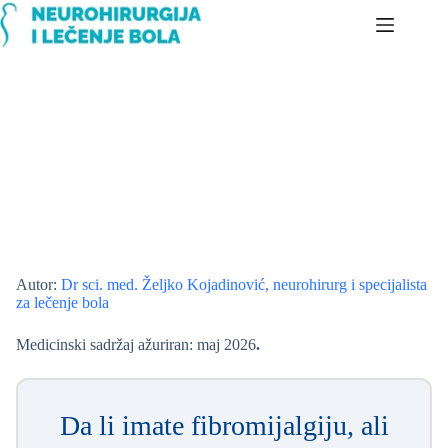
Skip
to
content
Fibromialgija — opšta terapija i ciljani tretman dominantnog
lokalnog bola
Autor:
Dr sci. med. Željko Kojadinović, neurohirurg i specijalista
za lečenje bola
Medicinski sadržaj ažuriran: maj 2026
.
Da li imate fibromijalgiju, ali