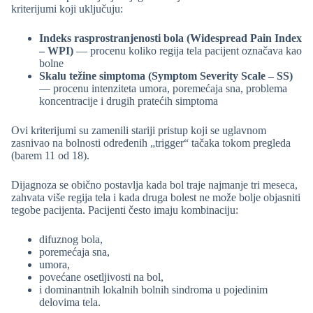
kriterijumi koji uključuju:
Indeks rasprostranjenosti bola (Widespread Pain Index
– WPI)
— procenu koliko regija tela pacijent označava kao
bolne
Skalu težine simptoma (Symptom Severity Scale – SS)
— procenu intenziteta umora, poremećaja sna, problema
koncentracije i drugih pratećih simptoma
Ovi kriterijumi su zamenili stariji pristup koji se uglavnom
zasnivao na bolnosti određenih „trigger“ tačaka tokom pregleda
(barem 11 od 18).
Dijagnoza se obično postavlja kada bol traje najmanje tri meseca,
zahvata više regija tela i kada druga bolest ne može bolje objasniti
tegobe pacijenta. Pacijenti često imaju kombinaciju:
difuznog bola,
poremećaja sna,
umora,
povećane osetljivosti na bol,
i dominantnih lokalnih bolnih sindroma u pojedinim
delovima tela.