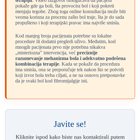
terapiju
. Video razgovor omogućava da pacijent
pokaže gde ga boli, šta provocira bol i koji pokreti
menjaju tegobe. Zbog toga online konsultacija može biti
veoma korisna za procenu zašto bol traje, šta je do sada
propušteno i koji terapijski pravac ima najviše smisla.
Kod manjeg broja pacijenata potrebne su lokalne
procedure ili dodatni pregledi uživo. Međutim, kod
mnogih pacijenata prvo nije potrebna nikakva
„misteriozna” intervencija, već
preciznije
razumevanje mehanizma bola i adekvatno podešena
kombinacija terapije
. Kada se pokaže da procedura
ima smisla, ona se preporučuje tek nakon što se potvrdi
koji izvor bola treba ciljati, a ne na osnovu pretpostavke
da je svaki bol kod fibromijalgije isti.
Javite se!
Kliknite ispod kako biste nas kontaktirali putem