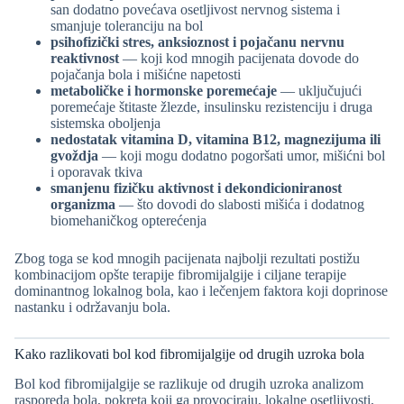
san dodatno povećava osetljivost nervnog sistema i
smanjuje toleranciju na bol
psihofizički stres, anksioznost i pojačanu nervnu
reaktivnost
— koji kod mnogih pacijenata dovode do
pojačanja bola i mišićne napetosti
metaboličke i hormonske poremećaje
— uključujući
poremećaje štitaste žlezde, insulinsku rezistenciju i druga
sistemska oboljenja
nedostatak vitamina D, vitamina B12, magnezijuma ili
gvoždja
— koji mogu dodatno pogoršati umor, mišićni bol
i oporavak tkiva
smanjenu fizičku aktivnost i dekondicioniranost
organizma
— što dovodi do slabosti mišića i dodatnog
biomehaničkog opterećenja
Zbog toga se kod mnogih pacijenata najbolji rezultati postižu
kombinacijom opšte terapije fibromijalgije i ciljane terapije
dominantnog lokalnog bola, kao i lečenjem faktora koji doprinose
nastanku i održavanju bola.
Kako razlikovati bol kod fibromijalgije od drugih uzroka bola
Bol kod fibromijalgije se razlikuje od drugih uzroka analizom
rasporeda bola, pokreta koji ga provociraju, lokalne osetljivosti,