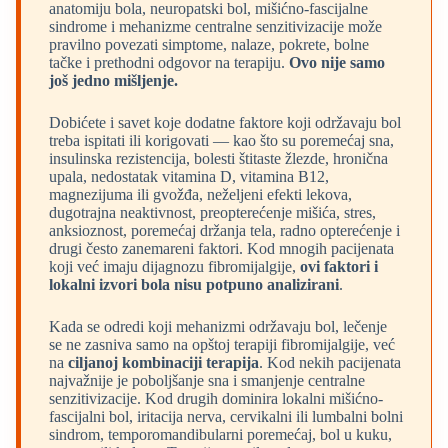
anatomiju bola, neuropatski bol, mišićno-fascijalne
sindrome i mehanizme centralne senzitivizacije može
pravilno povezati simptome, nalaze, pokrete, bolne
tačke i prethodni odgovor na terapiju.
Ovo nije samo
još jedno mišljenje.
Dobićete i savet koje dodatne faktore koji održavaju bol
treba ispitati ili korigovati — kao što su poremećaj sna,
insulinska rezistencija, bolesti štitaste žlezde, hronična
upala, nedostatak vitamina D, vitamina B12,
magnezijuma ili gvožđa, neželjeni efekti lekova,
dugotrajna neaktivnost, preopterećenje mišića, stres,
anksioznost, poremećaj držanja tela, radno opterećenje i
drugi često zanemareni faktori. Kod mnogih pacijenata
koji već imaju dijagnozu fibromijalgije,
ovi faktori i
lokalni izvori bola nisu potpuno analizirani
.
Kada se odredi koji mehanizmi održavaju bol, lečenje
se ne zasniva samo na opštoj terapiji fibromijalgije, već
na
ciljanoj kombinaciji terapija
. Kod nekih pacijenata
najvažnije je poboljšanje sna i smanjenje centralne
senzitivizacije. Kod drugih dominira lokalni mišićno-
fascijalni bol, iritacija nerva, cervikalni ili lumbalni bolni
sindrom, temporomandibularni poremećaj, bol u kuku,