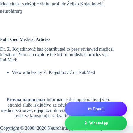
Medicinski sadržaj revidira prof. dr Željko Kojadinović,
neurohirurg
Published Medical Articles
Dr. Z. Kojadinović has contributed to peer-reviewed medical
literature. You can explore the list of published articles via
PubMed:
View articles by Z. Kojadinović on PubMed
Pravna napomena:
Informacije dostupne na ovoj veb-
stranici služe isključivo za edukaciju i ne predstavljaju
✉ Email
medicinski savet, dijagnozu ili terapiju. Za medicinske odluke
uvek se konsultujte sa kvalifikovanim lekarom.
📱 WhatsApp
Copyright © 2008–2026 Neurohirurgija.in.rs | Dr. Zeljko