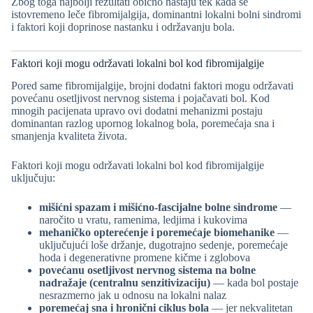
Zbog toga najbolji rezultati obično nastaju tek kada se
istovremeno leče fibromijalgija, dominantni lokalni bolni sindromi
i faktori koji doprinose nastanku i održavanju bola.
Faktori koji mogu održavati lokalni bol kod fibromijalgije
Pored same fibromijalgije, brojni dodatni faktori mogu održavati
povećanu osetljivost nervnog sistema i pojačavati bol. Kod
mnogih pacijenata upravo ovi dodatni mehanizmi postaju
dominantan razlog upornog lokalnog bola, poremećaja sna i
smanjenja kvaliteta života.
Faktori koji mogu održavati lokalni bol kod fibromijalgije
uključuju:
mišićni spazam i mišićno-fascijalne bolne sindrome
—
naročito u vratu, ramenima, ledjima i kukovima
mehaničko opterećenje i poremećaje biomehanike
—
uključujući loše držanje, dugotrajno sedenje, poremećaje
hoda i degenerativne promene kičme i zglobova
povećanu osetljivost nervnog sistema na bolne
nadražaje (centralnu senzitivizaciju)
— kada bol postaje
nesrazmerno jak u odnosu na lokalni nalaz
poremećaj sna i hronični ciklus bola
— jer nekvalitetan