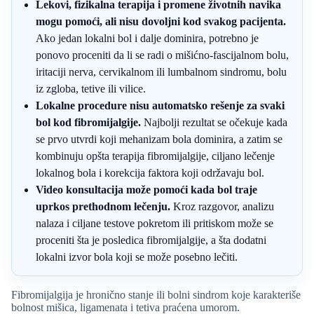
Lekovi, fizikalna terapija i promene životnih navika
mogu pomoći, ali nisu dovoljni kod svakog pacijenta.
Ako jedan lokalni bol i dalje dominira, potrebno je
ponovo proceniti da li se radi o mišićno-fascijalnom bolu,
iritaciji nerva, cervikalnom ili lumbalnom sindromu, bolu
iz zgloba, tetive ili vilice.
Lokalne procedure nisu automatsko rešenje za svaki
bol kod fibromijalgije.
Najbolji rezultat se očekuje kada
se prvo utvrdi koji mehanizam bola dominira, a zatim se
kombinuju opšta terapija fibromijalgije, ciljano lečenje
lokalnog bola i korekcija faktora koji održavaju bol.
Video konsultacija može pomoći kada bol traje
uprkos prethodnom lečenju.
Kroz razgovor, analizu
nalaza i ciljane testove pokretom ili pritiskom može se
proceniti šta je posledica fibromijalgije, a šta dodatni
lokalni izvor bola koji se može posebno lečiti.
Fibromijalgija je hronično stanje ili bolni sindrom koje karakteriše
bolnost mišica, ligamenata i tetiva praćena umorom.