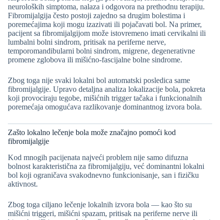
neuroloških simptoma, nalaza i odgovora na prethodnu terapiju.
Fibromijalgija često postoji zajedno sa drugim bolestima i
poremećajima koji mogu izazivati ili pojačavati bol. Na primer,
pacijent sa fibromijalgijom može istovremeno imati cervikalni ili
lumbalni bolni sindrom, pritisak na periferne nerve,
temporomandibularni bolni sindrom, migrene, degenerativne
promene zglobova ili mišićno-fascijalne bolne sindrome.
Zbog toga nije svaki lokalni bol automatski posledica same
fibromijalgije. Upravo detaljna analiza lokalizacije bola, pokreta
koji provociraju tegobe, mišićnih trigger tačaka i funkcionalnih
poremećaja omogućava razlikovanje dominantnog izvora bola.
Zašto lokalno lečenje bola može značajno pomoći kod
fibromijalgije
Kod mnogih pacijenata najveći problem nije samo difuzna
bolnost karakteristična za fibromijalgiju, već dominantni lokalni
bol koji ograničava svakodnevno funkcionisanje, san i fizičku
aktivnost.
Zbog toga ciljano lečenje lokalnih izvora bola — kao što su
mišićni triggeri, mišićni spazam, pritisak na periferne nerve ili