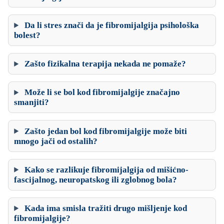
Da li stres znači da je fibromijalgija psihološka
bolest?
Zašto fizikalna terapija nekada ne pomaže?
Može li se bol kod fibromijalgije značajno
smanjiti?
Zašto jedan bol kod fibromijalgije može biti
mnogo jači od ostalih?
Kako se razlikuje fibromijalgija od mišićno-
fascijalnog, neuropatskog ili zglobnog bola?
Kada ima smisla tražiti drugo mišljenje kod
fibromijalgije?