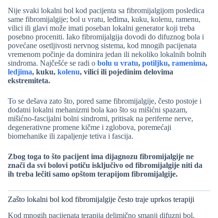
Nije svaki lokalni bol kod pacijenta sa fibromijalgijom posledica
same fibromijalgije; bol u vratu, leđima, kuku, kolenu, ramenu,
vilici ili glavi može imati poseban lokalni generator koji treba
posebno proceniti. Iako fibromijalgija dovodi do difuznog bola i
povećane osetljivosti nervnog sistema, kod mnogih pacijenata
vremenom počinje da dominira jedan ili nekoliko lokalnih bolnih
sindroma. Najčešće se radi o
bolu u vratu
,
potiljku
,
ramenima
,
ledjima
, kuku,
kolenu
, vilici ili pojedinim delovima
ekstremiteta.
To se dešava zato što, pored same fibromijalgije, često postoje i
dodatni lokalni mehanizmi bola kao što su mišićni spazam,
mišićno-fascijalni bolni sindromi, pritisak na periferne nerve,
degenerativne promene kičme i zglobova, poremećaji
biomehanike ili zapaljenje tetiva i fascija.
Zbog toga to što pacijent ima dijagnozu fibromijalgije ne
znači da svi bolovi potiču isključivo od fibromijalgije niti da
ih treba lečiti samo opštom terapijom fibromijalgije.
Zašto lokalni bol kod fibromijalgije često traje uprkos terapiji
Kod mnogih pacijenata terapija delimično smanji difuzni bol,