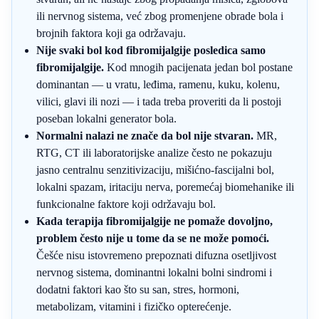
ili nervnog sistema, već zbog promenjene obrade bola i
brojnih faktora koji ga održavaju.
Nije svaki bol kod fibromijalgije posledica samo
fibromijalgije.
Kod mnogih pacijenata jedan bol postane
dominantan — u vratu, leđima, ramenu, kuku, kolenu,
vilici, glavi ili nozi — i tada treba proveriti da li postoji
poseban lokalni generator bola.
Normalni nalazi ne znače da bol nije stvaran.
MR,
RTG, CT ili laboratorijske analize često ne pokazuju
jasno centralnu senzitivizaciju, mišićno-fascijalni bol,
lokalni spazam, iritaciju nerva, poremećaj biomehanike ili
funkcionalne faktore koji održavaju bol.
Kada terapija fibromijalgije ne pomaže dovoljno,
problem često nije u tome da se ne može pomoći.
Češće nisu istovremeno prepoznati difuzna osetljivost
nervnog sistema, dominantni lokalni bolni sindromi i
dodatni faktori kao što su san, stres, hormoni,
metabolizam, vitamini i fizičko opterećenje.