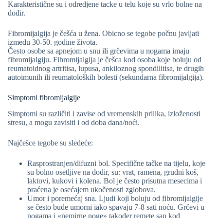
Karakteristične su i odredjene tacke u telu koje su vrlo bolne na
dodir.
Fibromijalgija je češća u žena. Obicno se tegobe počnu javljati
izmedu 30-50. godine života.
Često osobe sa apnejom u snu ili grčevima u nogama imaju
fibromijalgiju. Fibromijalgija je češca kod osoba koje boluju od
reumatoidnog artritisa, lupusa, ankiloznog spondilitisa, te drugih
autoimunih ili reumatoloških bolesti (sekundarna fibromijalgija).
Simptomi fibromijalgije
Simptomi su različiti i zavise od vremenskih prilika, izloženosti
stresu, a mogu zavisiti i od doba dana/noći.
Najčešce tegobe su sledeće:
Rasprostranjen/difuzni bol. Specifične tačke na tijelu, koje
su bolno osetljive na dodir, su: vrat, ramena, grudni koš,
laktovi, kukovi i kolena. Bol je često prisutna mesecima i
praćena je osećajem ukočenosti zglobova.
Umor i poremećaj sna. Ljudi koji boluju od fibromijalgije
se često bude umorni iako spavaju 7-8 sati noću. Grčevi u
nogama i «nemirne noge» takoder remete san kod