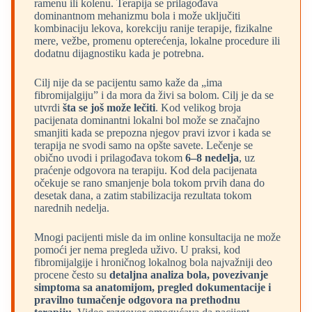
ramenu ili kolenu. Terapija se prilagođava
dominantnom mehanizmu bola i može uključiti
kombinaciju lekova, korekciju ranije terapije, fizikalne
mere, vežbe, promenu opterećenja, lokalne procedure ili
dodatnu dijagnostiku kada je potrebna.
Cilj nije da se pacijentu samo kaže da „ima
fibromijalgiju” i da mora da živi sa bolom. Cilj je da se
utvrdi
šta se još može lečiti
. Kod velikog broja
pacijenata dominantni lokalni bol može se značajno
smanjiti kada se prepozna njegov pravi izvor i kada se
terapija ne svodi samo na opšte savete. Lečenje se
obično uvodi i prilagođava tokom
6–8 nedelja
, uz
praćenje odgovora na terapiju. Kod dela pacijenata
očekuje se rano smanjenje bola tokom prvih dana do
desetak dana, a zatim stabilizacija rezultata tokom
narednih nedelja.
Mnogi pacijenti misle da im online konsultacija ne može
pomoći jer nema pregleda uživo. U praksi, kod
fibromijalgije i hroničnog lokalnog bola najvažniji deo
procene često su
detaljna analiza bola, povezivanje
simptoma sa anatomijom, pregled dokumentacije i
pravilno tumačenje odgovora na prethodnu