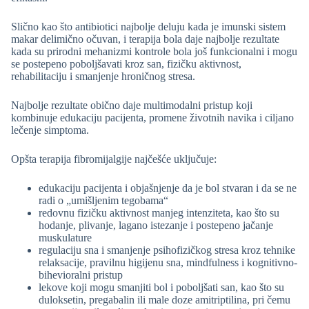
Slično kao što antibiotici najbolje deluju kada je imunski sistem
makar delimično očuvan, i terapija bola daje najbolje rezultate
kada su prirodni mehanizmi kontrole bola još funkcionalni i mogu
se postepeno poboljšavati kroz san, fizičku aktivnost,
rehabilitaciju i smanjenje hroničnog stresa.
Najbolje rezultate obično daje multimodalni pristup koji
kombinuje edukaciju pacijenta, promene životnih navika i ciljano
lečenje simptoma.
Opšta terapija fibromijalgije najčešće uključuje:
edukaciju pacijenta i objašnjenje da je bol stvaran i da se ne
radi o „umišljenim tegobama“
redovnu fizičku aktivnost manjeg intenziteta, kao što su
hodanje, plivanje, lagano istezanje i postepeno jačanje
muskulature
regulaciju sna i smanjenje psihofizičkog stresa kroz tehnike
relaksacije, pravilnu higijenu sna, mindfulness i kognitivno-
bihevioralni pristup
lekove koji mogu smanjiti bol i poboljšati san, kao što su
duloksetin, pregabalin ili male doze amitriptilina, pri čemu