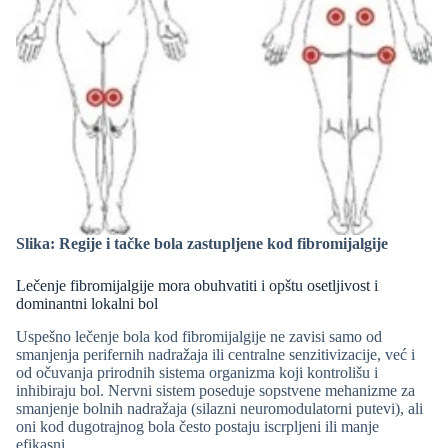
Slika: Regije i tačke bola zastupljene kod fibromijalgije
Lečenje fibromijalgije mora obuhvatiti i opštu osetljivost i
dominantni lokalni bol
Uspešno lečenje bola kod fibromijalgije ne zavisi samo od
smanjenja perifernih nadražaja ili centralne senzitivizacije, već i
od očuvanja prirodnih sistema organizma koji kontrolišu i
inhibiraju bol. Nervni sistem poseduje sopstvene mehanizme za
smanjenje bolnih nadražaja (silazni neuromodulatorni putevi), ali
oni kod dugotrajnog bola često postaju iscrpljeni ili manje
efikasni.