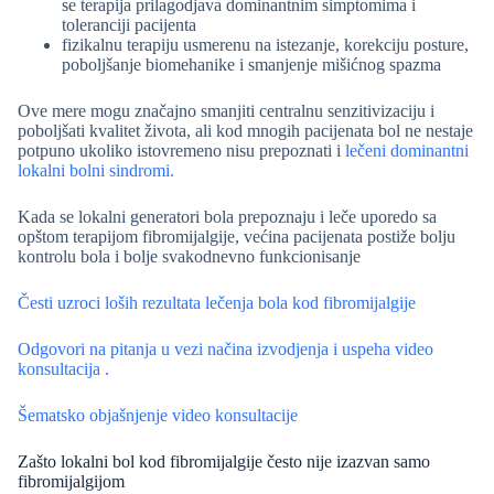
se terapija prilagodjava dominantnim simptomima i
toleranciji pacijenta
fizikalnu terapiju usmerenu na istezanje, korekciju posture,
poboljšanje biomehanike i smanjenje mišićnog spazma
Ove mere mogu značajno smanjiti centralnu senzitivizaciju i
poboljšati kvalitet života, ali kod mnogih pacijenata bol ne nestaje
potpuno ukoliko istovremeno nisu prepoznati i
lečeni dominantni
lokalni bolni sindromi.
Kada se lokalni generatori bola prepoznaju i leče uporedo sa
opštom terapijom fibromijalgije, većina pacijenata postiže bolju
kontrolu bola i bolje svakodnevno funkcionisanje
Česti uzroci loših rezultata lečenja bola kod fibromijalgije
Odgovori na pitanja u vezi načina izvodjenja i uspeha video
konsultacija .
Šematsko objašnjenje video konsultacije
Zašto lokalni bol kod fibromijalgije često nije izazvan samo
fibromijalgijom