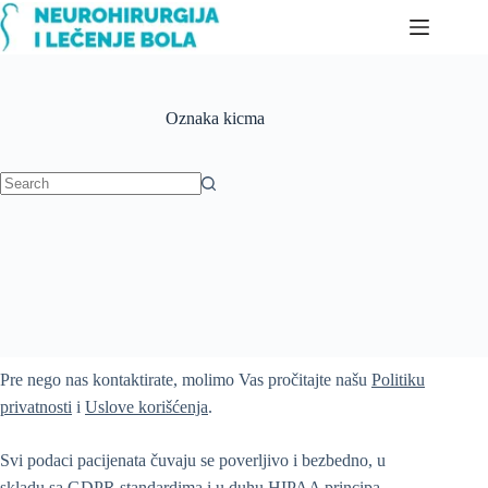
Skip
to
content
Oznaka
kicma
No
results
Pre nego nas kontaktirate, molimo Vas pročitajte našu
Politiku
privatnosti
i
Uslove korišćenja
.
Svi podaci pacijenata čuvaju se poverljivo i bezbedno, u
skladu sa GDPR standardima i u duhu HIPAA principa