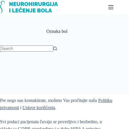
Skip
to
content
Oznaka
bol
No
results
Pre nego nas kontaktirate, molimo Vas pročitajte našu
Politiku
privatnosti
i
Uslove korišćenja
.
Svi podaci pacijenata čuvaju se poverljivo i bezbedno, u
skladu sa GDPR standardima i u duhu HIPAA principa