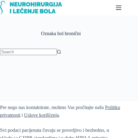
Skip
to
content
Oznaka
bol hronični
No
results
Pre nego nas kontaktirate, molimo Vas pročitajte našu
Politiku
privatnosti
i
Uslove korišćenja
.
Svi podaci pacijenata čuvaju se poverljivo i bezbedno, u
skladu sa GDPR standardima i u duhu HIPAA principa