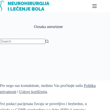
Skip
to
content
Oznaka
aneurizme
No
results
Pre nego nas kontaktirate, molimo Vas pročitajte našu
Politiku
privatnosti
i
Uslove korišćenja
.
Svi podaci pacijenata čuvaju se poverljivo i bezbedno, u
skladu sa GDPR standardima i u duhu HIPAA principa