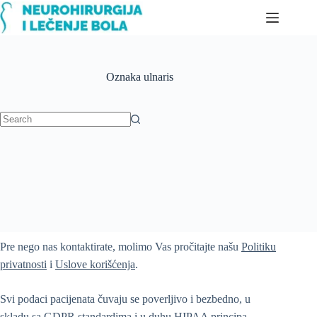
Skip
to
content
Oznaka
ulnaris
No
results
Pre nego nas kontaktirate, molimo Vas pročitajte našu
Politiku
privatnosti
i
Uslove korišćenja
.
Svi podaci pacijenata čuvaju se poverljivo i bezbedno, u
skladu sa GDPR standardima i u duhu HIPAA principa