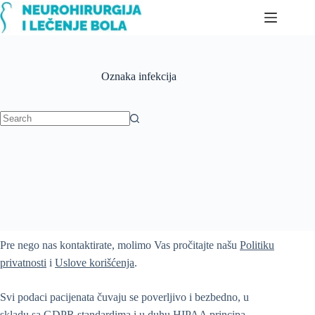
Skip
to
content
Oznaka
infekcija
No
results
Pre nego nas kontaktirate, molimo Vas pročitajte našu
Politiku
privatnosti
i
Uslove korišćenja
.
Svi podaci pacijenata čuvaju se poverljivo i bezbedno, u
skladu sa GDPR standardima i u duhu HIPAA principa